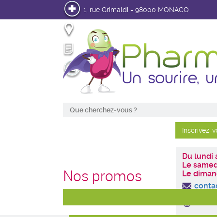
1, rue Grimaldi - 98000 MONACO
Infos pratiques
Mon Ordonnance en ligne
Mon Compte
Du lundi
Le samed
Nos promos
Le diman
conta
+377 9