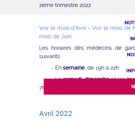
2eme trimestre 2022
NOT
Voir le mois d'Avril
-
Voir le mois de
mois de Juin
N
Les horaires des médecins de gard
NO
suivants:
- En
semaine
, de 19h à 22h
INF
- Le
samedi
,
dimanche
et les
jou
N
7h à 22h
Avril 2022