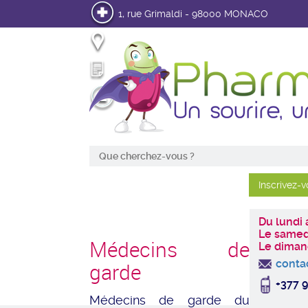
1, rue Grimaldi - 98000 MONACO
Infos pratiques
Mon Ordonnance en ligne
Mon Compte
Du lundi
Le samed
Médecins de
Le diman
conta
garde
+377 9
Médecins de garde du