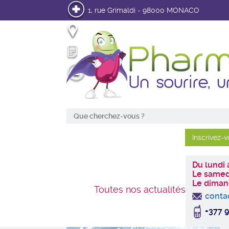
1, rue Grimaldi - 98000 MONACO
Infos pratiques
Mon Ordonnance en ligne
Mon Compte
Du lundi
Le samed
Le diman
Toutes nos actualités
conta
+377 9