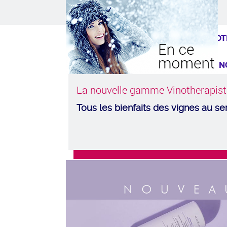
NOT
N
La nouvelle gamme Vinotherapist
NO
Tous les bienfaits des vignes au se
INF
N