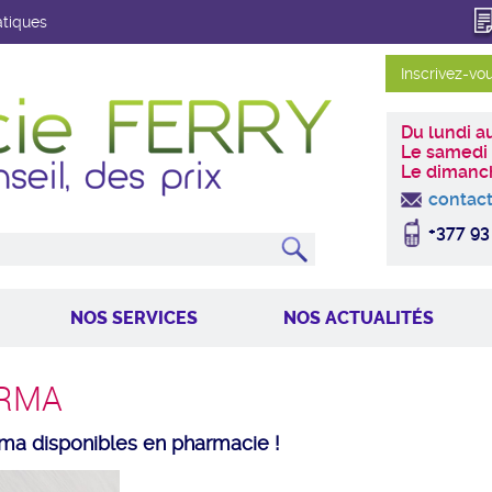
atiques
Du lundi a
Le samedi
Le dimanc
contac
+377 93
NOS SERVICES
NOS ACTUALITÉS
DERMA
rma disponibles en pharmacie !