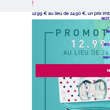
!
12.99 € au lieu de 24.90 €, un prix im
NOT
N
NO
INF
N