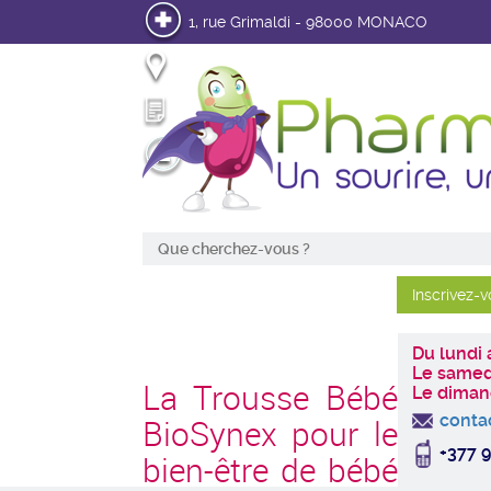
1, rue Grimaldi - 98000 MONACO
Infos pratiques
Mon Ordonnance en ligne
Mon Compte
Du lundi
Le samed
La Trousse Bébé
Le diman
conta
BioSynex pour le
+377 9
bien-être de bébé