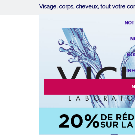
Visage, corps, cheveux, tout votre co
NOT
N
NO
INF
N