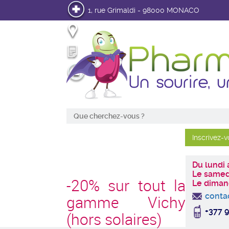
1, rue Grimaldi - 98000 MONACO
Infos pratiques
Mon Ordonnance en ligne
Mon Compte
Du lundi
Le samed
-20% sur tout la
Le diman
conta
gamme Vichy
+377 9
(hors solaires)